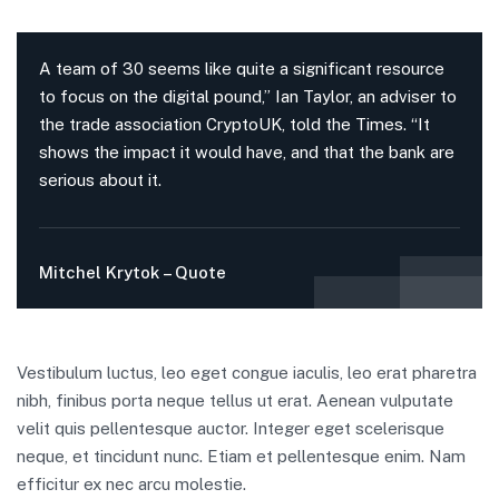
A team of 30 seems like quite a significant resource
to focus on the digital pound,” Ian Taylor, an adviser to
the trade association CryptoUK, told the Times. “It
shows the impact it would have, and that the bank are
serious about it.
Mitchel Krytok – Quote
Vestibulum luctus, leo eget congue iaculis, leo erat pharetra
nibh, finibus porta neque tellus ut erat. Aenean vulputate
velit quis pellentesque auctor. Integer eget scelerisque
neque, et tincidunt nunc. Etiam et pellentesque enim. Nam
efficitur ex nec arcu molestie.