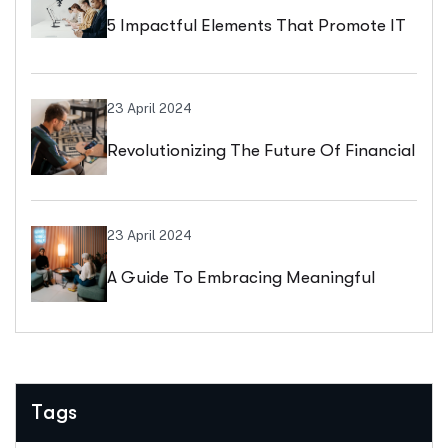
5 Impactful Elements That Promote IT
And Business
23 April 2024
Revolutionizing The Future Of Financial
Services
23 April 2024
A Guide To Embracing Meaningful
Change In Banking
Tags